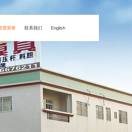
资质荣誉
联系我们
English