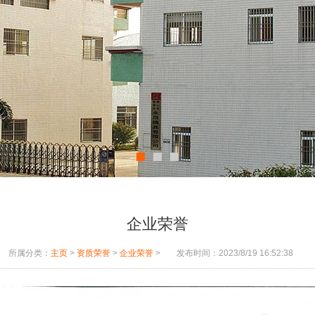
企业荣誉
所属分类：
主页
>
资质荣誉
>
企业荣誉
>
发布时间：
2023/8/19 16:52:38