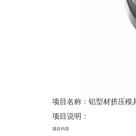
项目名称：铝型材挤压模
项目说明：
项目内容