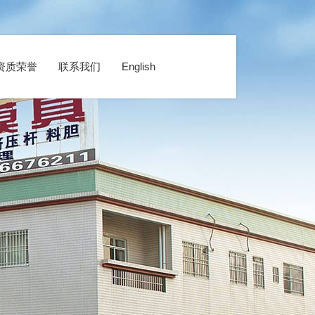
资质荣誉
联系我们
English