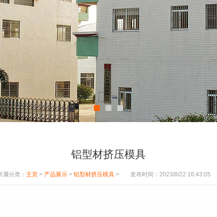
铝型材挤压模具
所属分类：
主页
>
产品展示
>
铝型材挤压模具
>
发布时间：
2023/8/22 16:43:05