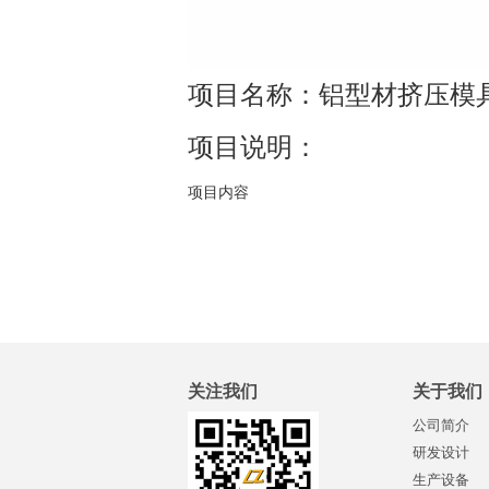
项目名称：铝型材挤压模
项目说明：
项目内容
关注我们
关于我们
公司简介
研发设计
生产设备