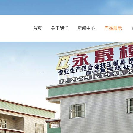
首页
关于我们
新闻中心
产品展示